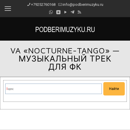
+79252760168
info@podberimuzyku.ru
VA «NOCTURNE-TANGO» —
МУЗЫКАЛЬНЫЙ ТРЕК
ДЛЯ ФК
Сейчас на сайте проводятся технические работы.
Благодарим за понимание и просим прощения за
временные неудобства!