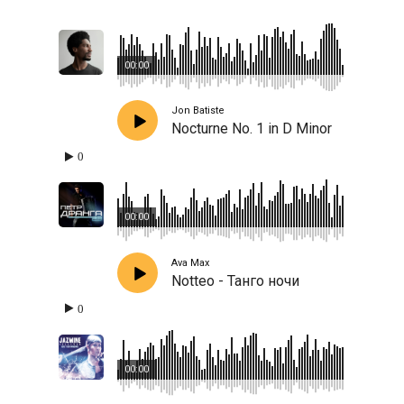
00:00
Jon Batiste
Nocturne No. 1 in D Minor
0
00:00
Ava Max
Notteo - Танго ночи
0
00:00