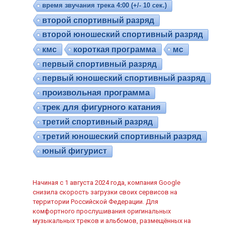
время звучания трека 4:00 (+/- 10 сек.)
второй спортивный разряд
второй юношеский спортивный разряд
кмс
короткая программа
мс
первый спортивный разряд
первый юношеский спортивный разряд
произвольная программа
трек для фигурного катания
третий спортивный разряд
третий юношеский спортивный разряд
юный фигурист
Начиная с 1 августа 2024 года, компания Google
снизила скорость загрузки своих сервисов на
территории Российской Федерации. Для
комфортного прослушивания оригинальных
музыкальных треков и альбомов, размещённых на