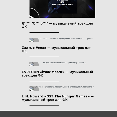
R***** "С*** р***" — музыкальный трек для
ФК
Zaz «Je Veux» — музыкальный трек для
ФК
CVRTOON «İzmir March» — музыкальный
трек для ФК
J. N. Howard «OST The Hunger Games» —
музыкальный трек для ФК