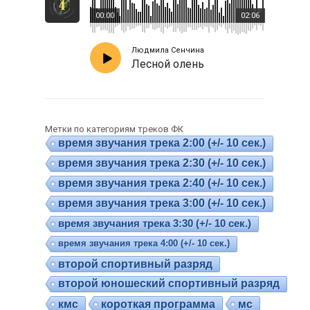
00:00
02:06
Людмила Сенчина
Лесной олень
Метки по категориям треков ФК
время звучания трека 2:00 (+/- 10 сек.)
время звучания трека 2:30 (+/- 10 сек.)
время звучания трека 2:40 (+/- 10 сек.)
время звучания трека 3:00 (+/- 10 сек.)
время звучания трека 3:30 (+/- 10 сек.)
время звучания трека 4:00 (+/- 10 сек.)
второй спортивный разряд
второй юношеский спортивный разряд
кмс
короткая программа
мс