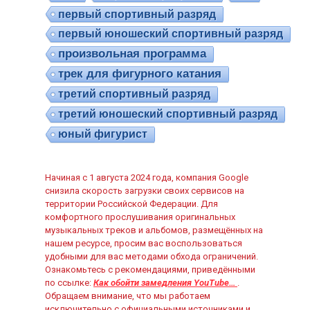
первый спортивный разряд
первый юношеский спортивный разряд
произвольная программа
трек для фигурного катания
третий спортивный разряд
третий юношеский спортивный разряд
юный фигурист
Начиная с 1 августа 2024 года, компания Google
снизила скорость загрузки своих сервисов на
территории Российской Федерации. Для
комфортного прослушивания оригинальных
музыкальных треков и альбомов, размещённых на
нашем ресурсе, просим вас воспользоваться
удобными для вас методами обхода ограничений.
Ознакомьтесь с рекомендациями, приведёнными
по ссылке:
Как обойти замедления YouTube…
.
Обращаем внимание, что мы работаем
исключительно с официальными источниками и