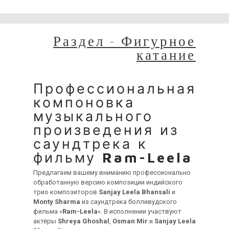
временные неудобства!
Раздел - Фигурное
катание
Профессиональная
компоновка
музыкального
произведения из
саундтрека к
фильму
Ram-Leela
Предлагаем вашему вниманию профессионально
обработанную версию композиции индийского
трио композиторов
Sanjay Leela Bhansali
и
Monty Sharma
из саундтрека болливудского
фильма «
Ram-Leela
«. В исполнении участвуют
актёры
Shreya Ghoshal
,
Osman Mir
и
Sanjay Leela