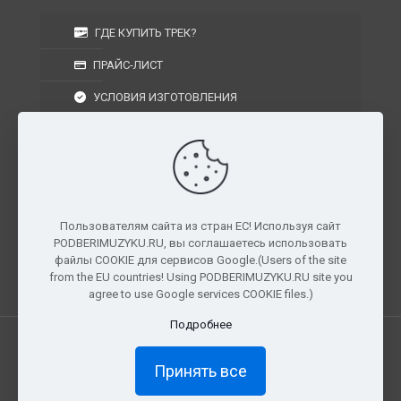
ГДЕ КУПИТЬ ТРЕК?
ПРАЙС-ЛИСТ
УСЛОВИЯ ИЗГОТОВЛЕНИЯ
УСЛОВИЯ ДОСТАВКИ
УСЛОВИЯ ВОЗВРАТА
Пользователям сайта из стран ЕС! Используя сайт
PODBERIMUZYKU.RU, вы соглашаетесь использовать
г. Москва, Московская область, Центральный
файлы COOKIE для сервисов Google.(Users of the site
федеральный округ, РФ, Россия
from the EU countries! Using PODBERIMUZYKU.RU site you
agree to use Google services COOKIE files.)
Подробнее
Все права защищены. © 2026
PODBERIMUZYKU.RU
Принять все
×
Доступ ограничен
Полный доступ к материалам и
прослушиванию доступен только подписчикам сайта.