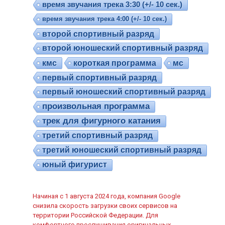
время звучания трека 3:30 (+/- 10 сек.)
время звучания трека 4:00 (+/- 10 сек.)
второй спортивный разряд
второй юношеский спортивный разряд
кмс
короткая программа
мс
первый спортивный разряд
первый юношеский спортивный разряд
произвольная программа
трек для фигурного катания
третий спортивный разряд
третий юношеский спортивный разряд
юный фигурист
Начиная с 1 августа 2024 года, компания Google
снизила скорость загрузки своих сервисов на
территории Российской Федерации. Для
комфортного прослушивания оригинальных