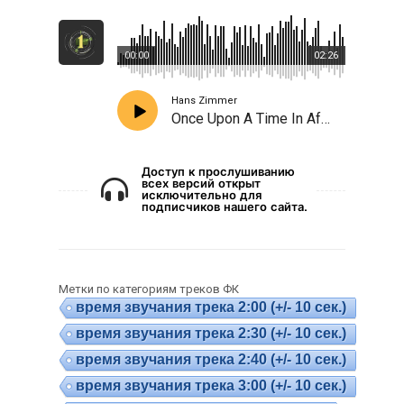
00:00
02:26
Hans Zimmer
Once Upon A Time In Africa
Доступ к прослушиванию
всех версий открыт
исключительно для
подписчиков нашего сайта.
Метки по категориям треков ФК
время звучания трека 2:00 (+/- 10 сек.)
время звучания трека 2:30 (+/- 10 сек.)
время звучания трека 2:40 (+/- 10 сек.)
время звучания трека 3:00 (+/- 10 сек.)