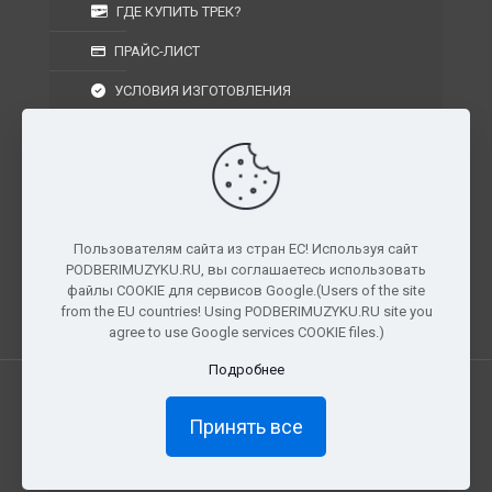
ГДЕ КУПИТЬ ТРЕК?
ПРАЙС-ЛИСТ
УСЛОВИЯ ИЗГОТОВЛЕНИЯ
УСЛОВИЯ ДОСТАВКИ
УСЛОВИЯ ВОЗВРАТА
Пользователям сайта из стран ЕС! Используя сайт
PODBERIMUZYKU.RU, вы соглашаетесь использовать
г. Москва, Московская область, Центральный
файлы COOKIE для сервисов Google.(Users of the site
федеральный округ, РФ, Россия
from the EU countries! Using PODBERIMUZYKU.RU site you
agree to use Google services COOKIE files.)
Подробнее
Все права защищены. © 2026
PODBERIMUZYKU.RU
Принять все
×
Доступ ограничен
Полный доступ к материалам и
прослушиванию доступен только подписчикам сайта.
Как стать подписчиком?