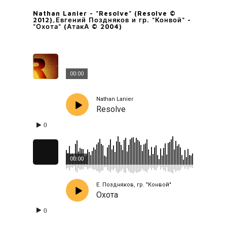
Nathan Lanier - "Resolve" (Resolve ©
2012),Евгений Поздняков и гр. "Конвой" -
"Охота" (АтакА © 2004)
00:00
Nathan Lanier
Resolve
0
00:00
Е. Поздняков, гр. "Конвой"
Охота
0