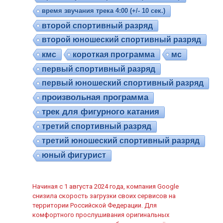
время звучания трека 4:00 (+/- 10 сек.)
второй спортивный разряд
второй юношеский спортивный разряд
кмс
короткая программа
мс
первый спортивный разряд
первый юношеский спортивный разряд
произвольная программа
трек для фигурного катания
третий спортивный разряд
третий юношеский спортивный разряд
юный фигурист
Начиная с 1 августа 2024 года, компания Google
снизила скорость загрузки своих сервисов на
территории Российской Федерации. Для
комфортного прослушивания оригинальных