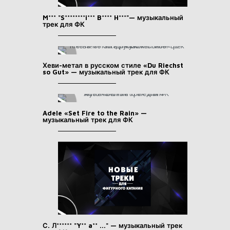
M*** "S********i*** B**** H***"— музыкальный
трек для ФК
Хеви-метал в русском стиле «Du Riechst
so Gut» — музыкальный трек для ФК
Adele «Set Fire to the Rain» —
музыкальный трек для ФК
С. Л****** "Y** a** ..." — музыкальный трек