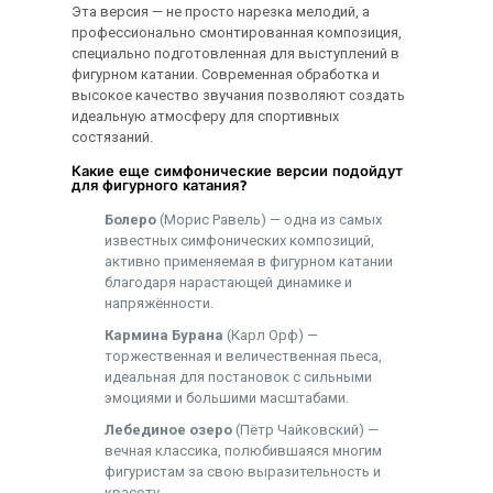
Эта версия — не просто нарезка мелодий, а
профессионально смонтированная композиция,
специально подготовленная для выступлений в
фигурном катании. Современная обработка и
высокое качество звучания позволяют создать
идеальную атмосферу для спортивных
состязаний.
Какие еще симфонические версии подойдут
для фигурного катания?
Болеро
(Морис Равель) — одна из самых
известных симфонических композиций,
активно применяемая в фигурном катании
благодаря нарастающей динамике и
напряжённости.
Кармина Бурана
(Карл Орф) —
торжественная и величественная пьеса,
идеальная для постановок с сильными
эмоциями и большими масштабами.
Лебединое озеро
(Пётр Чайковский) —
вечная классика, полюбившаяся многим
фигуристам за свою выразительность и
красоту.