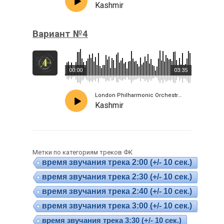
Kashmir
Вариант №4
00:00
03:35
London Philharmonic Orchestra · Peter Scholes
Kashmir
Метки по категориям треков ФК
время звучания трека 2:00 (+/- 10 сек.)
время звучания трека 2:30 (+/- 10 сек.)
время звучания трека 2:40 (+/- 10 сек.)
время звучания трека 3:00 (+/- 10 сек.)
время звучания трека 3:30 (+/- 10 сек.)