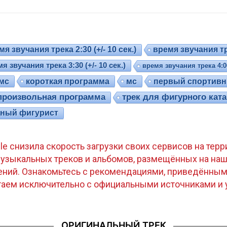
я звучания трека 2:30 (+/- 10 сек.)
время звучания тре
я звучания трека 3:30 (+/- 10 сек.)
время звучания трека 4:00 
мс
короткая программа
мс
первый спортивн
произвольная программа
трек для фигурного кат
ный фигурист
gle снизила скорость загрузки своих сервисов на те
узыкальных треков и альбомов, размещённых на наш
ений. Ознакомьтесь с рекомендациями, приведённым
отаем исключительно с официальными источниками и 
ОРИГИНАЛЬНЫЙ ТРЕК