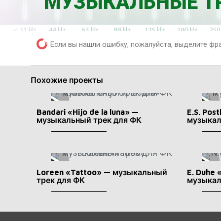
МУЗЫКАЛЬНЫЕ ТР
Т
С
В
Д
Если вы нашли ошибку, пожалуйста, выделите фр
Похожие проекты
Bandari «Hijo de la luna» —
E.S. Pos
музыкальный трек для ФК
музыкал
Loreen «Tattoo» — музыкальный
E. Duhe 
трек для ФК
музыкал