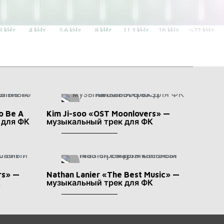
o Be A
Kim Ji-soo «OST Moonlovers» —
 для ФК
музыкальный трек для ФК
rs» —
Nathan Lanier «The Best Music» —
К
музыкальный трек для ФК