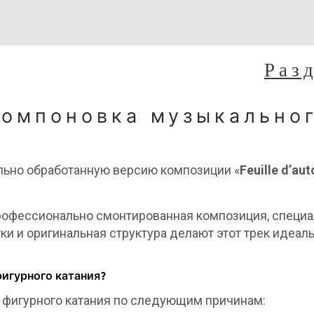
Раз
компоновка музыкально
ьно обработанную версию композиции «
Feuille d’au
 профессионально смонтированная композиция, специ
тки и оригинальная структура делают этот трек ид
игурного катания?
я фигурного катания по следующим причинам: