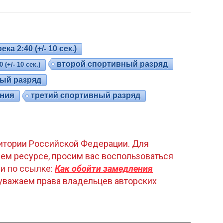
ка 2:40 (+/- 10 сек.)
второй спортивный разряд
(+/- 10 сек.)
ый разряд
ания
третий спортивный разряд
рритории Российской Федерации. Для
ем ресурсе, просим вас воспользоваться
и по ссылке:
Как обойти замедления
уважаем права владельцев авторских