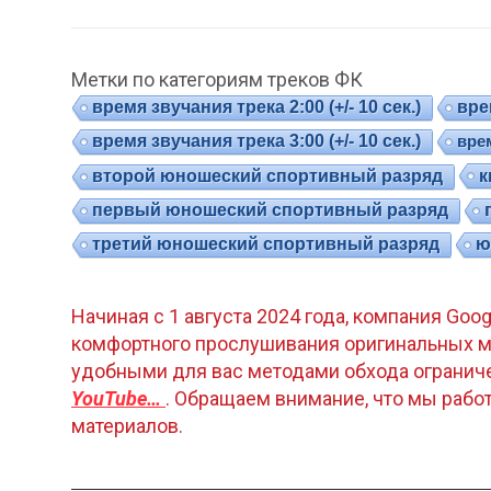
Метки по категориям треков ФК
время звучания трека 2:00 (+/- 10 сек.)
врем
время звучания трека 3:00 (+/- 10 сек.)
врем
к
второй юношеский спортивный разряд
первый юношеский спортивный разряд
третий юношеский спортивный разряд
ю
Начиная с 1 августа 2024 года, компания Goo
комфортного прослушивания оригинальных м
удобными для вас методами обхода огранич
YouTube…
. Обращаем внимание, что мы раб
материалов.