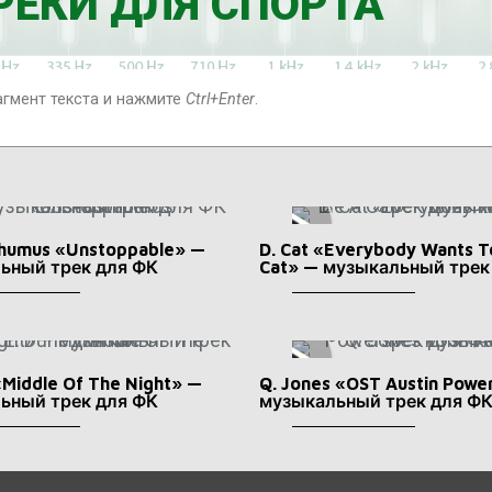
ЕКИ ДЛЯ СПОРТА
И
К
О
агмент текста и нажмите
Ctrl+Enter
.
Й
Н
thumus «Unstoppable» —
D. Cat «Everybody Wants T
ьный трек для ФК
Cat» — музыкальный трек
«Middle Of The Night» —
Q. Jones «OST Austin Powe
ьный трек для ФК
музыкальный трек для Ф