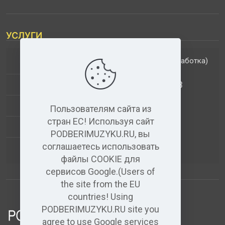
УСЛУГИ
(обработка)
ДОПОЛНИТЕЛЬНЫЕ УСЛУГИ
АНАЛИЗ МУЗЫКАЛЬНЫХ ТРЕКОВ
+
ВИДЕО+АУДИО
Пользователям сайта из
стран ЕС! Используя сайт
УСЛУГИ ЗВУКОЗАПИСИ
PODBERIMUZYKU.RU, вы
соглашаетесь использовать
(бесплатный)
АУДИО РЕДАКТОР
файлы COOKIE для
сервисов Google.(Users of
the site from the EU
countries! Using
PODBERIMUZYKU.RU site you
agree to use Google services