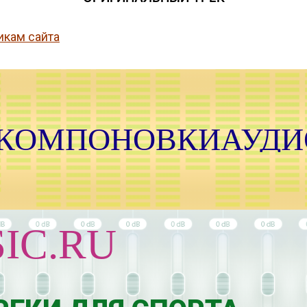
икам сайта
 КОМПОНОВКИАУДИ
С
А
IC.RU
Н
Е
И
Я
И
И
Н
Г