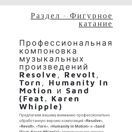
Раздел - Фигурное
катание
Профессиональная
компоновка
музыкальных
произведений
Resolve
,
Revolt
,
Torn
,
Humanity In
Motion
и
Sand
(Feat. Karen
Whipple)
Предлагаем вашему вниманию профессионально
обработанную версию композиций «
Resolve
«,
«
Revolt
«, «
Torn
«, «
Humanity In Motion
» и «
Sand
(Feat. Karen Whipple)
» американского автора