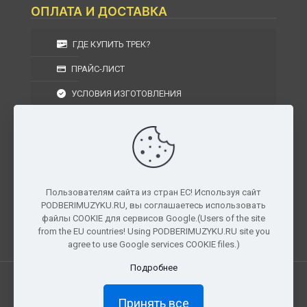
ОПЛАТА И ДОСТАВКА
ГДЕ КУПИТЬ ТРЕК?
ПРАЙС-ЛИСТ
УСЛОВИЯ ИЗГОТОВЛЕНИЯ
УСЛОВИЯ ДОСТАВКИ
УСЛОВИЯ ВОЗВРАТА
Пользователям сайта из стран ЕС! Используя сайт
PODBERIMUZYKU.RU, вы соглашаетесь использовать
г. Москва, Московская область, Центральный
файлы COOKIE для сервисов Google.(Users of the site
федеральный округ, РФ, Россия
from the EU countries! Using PODBERIMUZYKU.RU site you
agree to use Google services COOKIE files.)
Подробнее
Все права защищены. © 2026
PODBERIMUZYKU.RU
Принять все
×