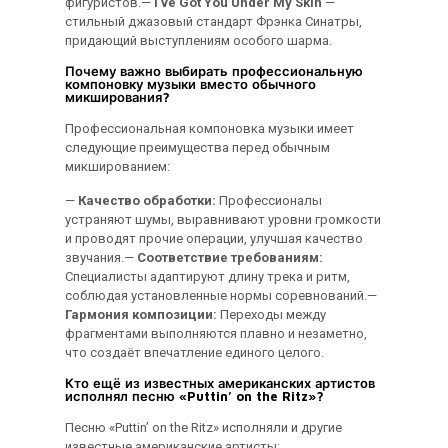
фигуристов.—
I’ve Got You Under My Skin
—
стильный джазовый стандарт Фрэнка Синатры,
придающий выступлениям особого шарма.
Почему важно выбирать профессиональную
компоновку музыки вместо обычного
микширования?
Профессиональная компоновка музыки имеет
следующие преимущества перед обычным
микшированием:
—
Качество обработки:
Профессионалы
устраняют шумы, выравнивают уровни громкости
и проводят прочие операции, улучшая качество
звучания.—
Соответствие требованиям:
Специалисты адаптируют длину трека и ритм,
соблюдая установленные нормы соревнований.—
Гармония композиции:
Переходы между
фрагментами выполняются плавно и незаметно,
что создаёт впечатление единого целого.
Кто ещё из известных американских артистов
исполнял песню «Puttin’ on the Ritz»?
Песню «Puttin’ on the Ritz» исполняли и другие
известные американские артисты: