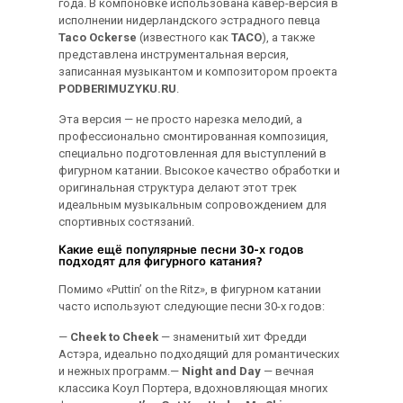
года. В компоновке использована кавер-версия в
исполнении нидерландского эстрадного певца
Taco Ockerse
(известного как
TACO
), а также
представлена инструментальная версия,
записанная музыкантом и композитором проекта
PODBERIMUZYKU.RU
.
Эта версия — не просто нарезка мелодий, а
профессионально смонтированная композиция,
специально подготовленная для выступлений в
фигурном катании. Высокое качество обработки и
оригинальная структура делают этот трек
идеальным музыкальным сопровождением для
спортивных состязаний.
Какие ещё популярные песни 30-х годов
подходят для фигурного катания?
Помимо «Puttin’ on the Ritz», в фигурном катании
часто используют следующие песни 30-х годов:
—
Cheek to Cheek
— знаменитый хит Фредди
Астэра, идеально подходящий для романтических
и нежных программ.—
Night and Day
— вечная
классика Коул Портера, вдохновляющая многих