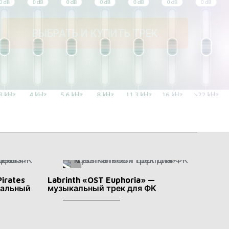
ВЫБРАТЬ И КУПИТЬ ТРЕК
Pirates
Labrinth «OST Euphoria» —
кальный
музыкальный трек для ФК