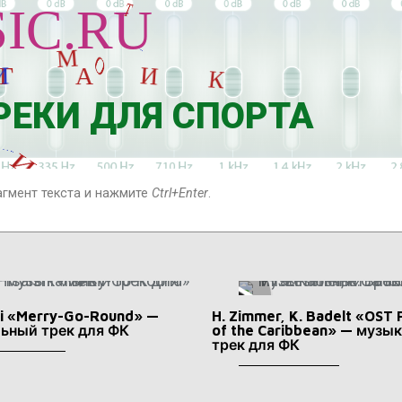
IC.RU
Н
С
Г
И
М
А
Т
И
К
И
ЕКИ ДЛЯ СПОРТА
К
Г
Н
агмент текста и нажмите
Ctrl+Enter
.
А
shi «Merry-Go-Round» —
H. Zimmer, K. Badelt «OST 
ьный трек для ФК
of the Caribbean» — музы
трек для ФК