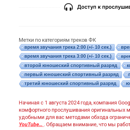
Доступ к прослушив
Метки по категориям треков ФК
время звучания трека 2:00 (+/- 10 сек.)
врем
время звучания трека 3:00 (+/- 10 сек.)
врем
к
второй юношеский спортивный разряд
первый юношеский спортивный разряд
третий юношеский спортивный разряд
ю
Начиная с 1 августа 2024 года, компания Goo
комфортного прослушивания оригинальных м
удобными для вас методами обхода огранич
YouTube…
. Обращаем внимание, что мы раб