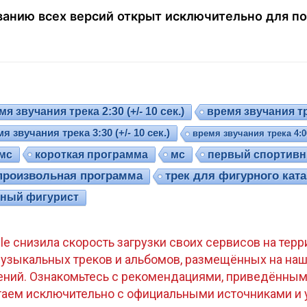
анию всех версий открыт исключительно для по
я звучания трека 2:30 (+/- 10 сек.)
время звучания тре
я звучания трека 3:30 (+/- 10 сек.)
время звучания трека 4:00 
мс
короткая программа
мс
первый спортивн
произвольная программа
трек для фигурного кат
ный фигурист
gle снизила скорость загрузки своих сервисов на те
узыкальных треков и альбомов, размещённых на наш
ений. Ознакомьтесь с рекомендациями, приведённым
отаем исключительно с официальными источниками и 