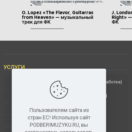
O. Lopez «The Flavor, Guitarras
J. Londo
from Heaven» — музыкальный
Right» 
трек для ФК
ФК
УСЛУГИ
(обработка)
ДОПОЛНИТЕЛЬНЫЕ УСЛУГИ
АНАЛИЗ МУЗЫКАЛЬНЫХ ТРЕКОВ
+
ВИДЕО+АУДИО
Пользователям сайта из
стран ЕС! Используя сайт
УСЛУГИ ЗВУКОЗАПИСИ
PODBERIMUZYKU.RU, вы