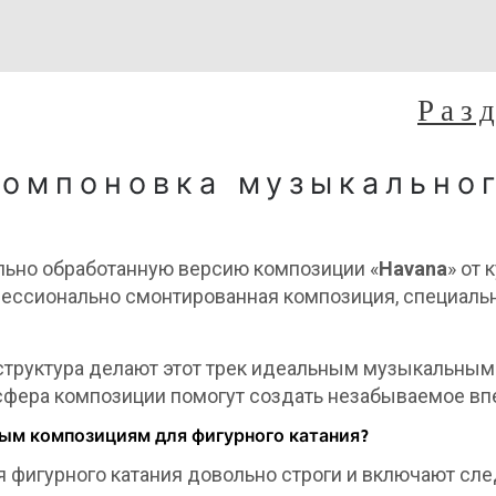
Раз
компоновка музыкально
ьно обработанную версию композиции «
Havana
» от
офессионально смонтированная композиция, специаль
 структура делают этот трек идеальным музыкальны
сфера композиции помогут создать незабываемое впе
ым композициям для фигурного катания?
 фигурного катания довольно строги и включают сл