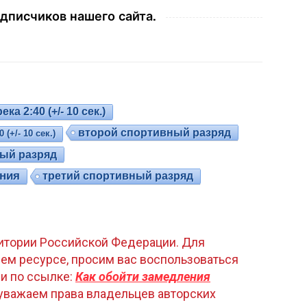
дписчиков нашего сайта.
ка 2:40 (+/- 10 сек.)
второй спортивный разряд
(+/- 10 сек.)
ый разряд
ания
третий спортивный разряд
рритории Российской Федерации. Для
ем ресурсе, просим вас воспользоваться
и по ссылке:
Как обойти замедления
уважаем права владельцев авторских