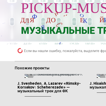
PICKUP-MUS
Р
О
Н
И
Е
С
Д
Л
Я
У
Д
О
Е
О
Й
Х
Ж
Н
Т
МУЗЫКАЛЬНЫЕ ТР
У
И
В
Н
Г
Я
Я
Если вы нашли ошибку, пожалуйста, выделите фр
А
Похожие проекты
J. Svenheden, A. Lazarev «Rimsky-
J. Hisai
Korsakov: Scheherezade» —
музыкал
музыкальный трек для ФК