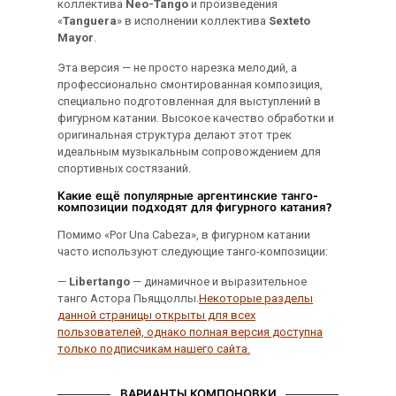
коллектива
Neo-Tango
и произведения
«
Tanguera
» в исполнении коллектива
Sexteto
Mayor
.
Эта версия — не просто нарезка мелодий, а
профессионально смонтированная композиция,
специально подготовленная для выступлений в
фигурном катании. Высокое качество обработки и
оригинальная структура делают этот трек
идеальным музыкальным сопровождением для
спортивных состязаний.
Какие ещё популярные аргентинские танго-
композиции подходят для фигурного катания?
Помимо «Por Una Cabeza», в фигурном катании
часто используют следующие танго-композиции:
—
Libertango
— динамичное и выразительное
танго Астора Пьяццоллы.
Некоторые разделы
данной страницы открыты для всех
пользователей, однако полная версия доступна
только подписчикам нашего сайта.
ВАРИАНТЫ КОМПОНОВКИ