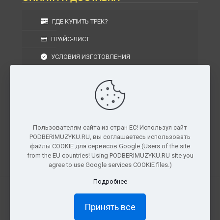
ГДЕ КУПИТЬ ТРЕК?
ПРАЙС-ЛИСТ
УСЛОВИЯ ИЗГОТОВЛЕНИЯ
УСЛОВИЯ ДОСТАВКИ
УСЛОВИЯ ВОЗВРАТА
Пользователям сайта из стран ЕС! Используя сайт
PODBERIMUZYKU.RU, вы соглашаетесь использовать
г. Москва, Московская область, Центральный
файлы COOKIE для сервисов Google.(Users of the site
федеральный округ, РФ, Россия
from the EU countries! Using PODBERIMUZYKU.RU site you
agree to use Google services COOKIE files.)
Подробнее
Все права защищены. © 2026
PODBERIMUZYKU.RU
Принять все
×
Доступ ограничен
Полный доступ к материалам и