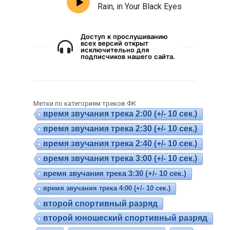
Rain, in Your Black Eyes
Доступ к прослушиванию
всех версий открыт
исключительно для
подписчиков нашего сайта.
Метки по категориям треков ФК
время звучания трека 2:00 (+/- 10 сек.)
время звучания трека 2:30 (+/- 10 сек.)
время звучания трека 2:40 (+/- 10 сек.)
время звучания трека 3:00 (+/- 10 сек.)
время звучания трека 3:30 (+/- 10 сек.)
время звучания трека 4:00 (+/- 10 сек.)
второй спортивный разряд
второй юношеский спортивный разряд