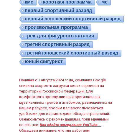
кмс
короткая программа
мс
первый спортивный разряд
первый юношеский спортивный разряд
произвольная программа
трек для фигурного катания
третий спортивный разряд
третий юношеский спортивный разряд
юный фигурист
Начиная с 1 августа 2024 года, компания Google
снизила скорость загрузки своих сервисов на
территории Российской Федерации. Для
комфортного прослушивания оригинальных
музыкальных треков и альбомов, размещённых на
нашем ресурсе, просим вас воспользоваться
удобными для вас методами обхода ограничений.
Ознакомьтесь с рекомендациями, приведёнными
по ссылке:
Как обойти замедления YouTube…
.
Обращаем внимание, что мы работаем