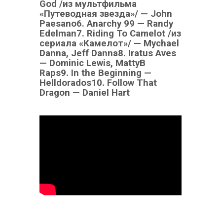
God /из мультфильма
«Путеводная звезда»/ — John
Paesano
6. Anarchy 99 — Randy
Edelman
7. Riding To Camelot /из
сериала «Камелот»/ — Mychael
Danna, Jeff Danna
8. Iratus Aves
— Dominic Lewis, MattyB
Raps
9. In the Beginning —
Helldorados
10. Follow That
Dragon — Daniel Hart