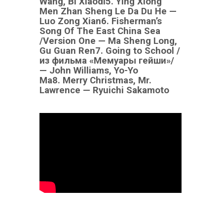
Wang, Bi Xiaodi
5. Ying Xiong
Men Zhan Sheng Le Da Du He —
Luo Zong Xian
6. Fisherman’s
Song Of The East China Sea
/Version One — Ma Sheng Long,
Gu Guan Ren
7. Going to School /
из фильма «Мемуары гейши»/
— John Williams, Yo-Yo
Ma
8. Merry Christmas, Mr.
Lawrence — Ryuichi Sakamoto