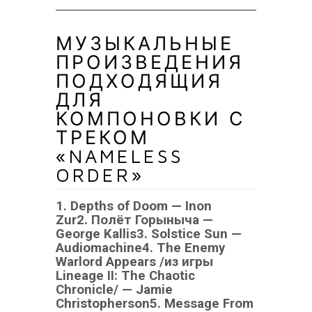
МУЗЫКАЛЬНЫЕ
ПРОИЗВЕДЕНИЯ
ПОДХОДЯЩИЯ
ДЛЯ
КОМПОНОВКИ С
ТРЕКОМ
«NAMELESS
ORDER»
1. Depths of Doom — Inon
Zur
2. Полёт Горыныча —
George Kallis
3. Solstice Sun —
Audiomachine
4. The Enemy
Warlord Appears /из игры
Lineage II: The Chaotic
Chronicle/ — Jamie
Christopherson
5. Message From