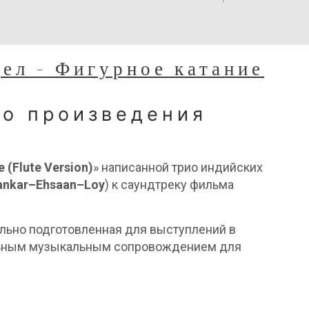
дел - Фигурное катание
го произведения
 (Flute Version)
» написанной трио индийских
ankar–Ehsaan–Loy
) к саундтреку фильма
ально подготовленная для выступлений в
еальным музыкальным сопровождением для