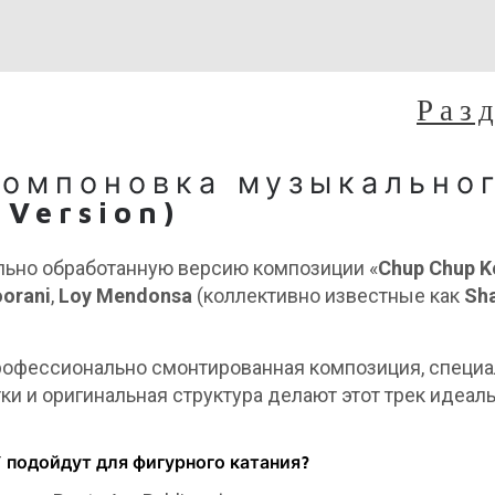
Раз
компоновка музыкально
 Version)
ьно обработанную версию композиции «
Chup Chup Ke
orani
,
Loy Mendonsa
(коллективно известные как
Sh
 профессионально смонтированная композиция, специ
тки и оригинальная структура делают этот трек ид
i’ подойдут для фигурного катания?