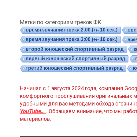
Метки по категориям треков ФК
время звучания трека 2:00 (+/- 10 сек.)
врем
время звучания трека 3:00 (+/- 10 сек.)
врем
к
второй юношеский спортивный разряд
первый юношеский спортивный разряд
третий юношеский спортивный разряд
ю
Начиная с 1 августа 2024 года, компания Goo
комфортного прослушивания оригинальных м
удобными для вас методами обхода огранич
YouTube…
. Обращаем внимание, что мы раб
материалов.