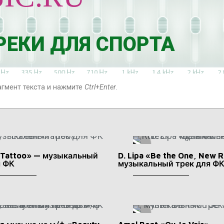
И
Я
ЕКИ ДЛЯ СПОРТА
агмент текста и нажмите
Ctrl+Enter
.
«Tattoo» — музыкальный
D. Lipa «Be the One, New 
я ФК
музыкальный трек для Ф