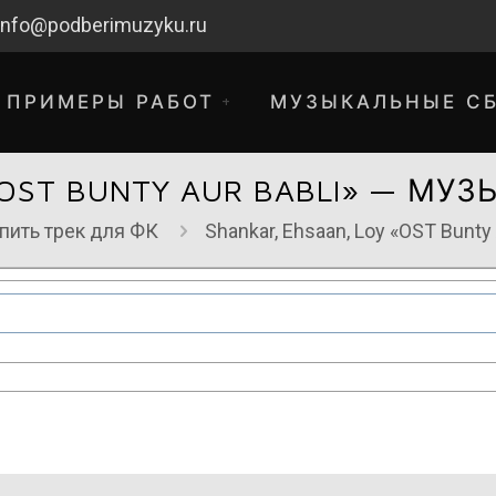
info@podberimuzyku.ru
ПРИМЕРЫ РАБОТ
МУЗЫКАЛЬНЫЕ С
«OST BUNTY AUR BABLI» — М
пить трек для ФК
Shankar, Ehsaan, Loy «OST Bunt
хнические работы. Благодарим за 
временные неудобства!