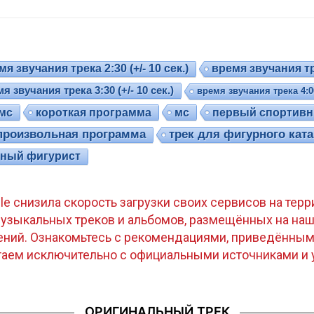
я звучания трека 2:30 (+/- 10 сек.)
время звучания тре
я звучания трека 3:30 (+/- 10 сек.)
время звучания трека 4:00 
мс
короткая программа
мс
первый спортивн
произвольная программа
трек для фигурного кат
ный фигурист
gle снизила скорость загрузки своих сервисов на те
узыкальных треков и альбомов, размещённых на наш
ений. Ознакомьтесь с рекомендациями, приведённым
отаем исключительно с официальными источниками и 
ОРИГИНАЛЬНЫЙ ТРЕК