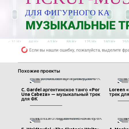
И
Л
Я
Ф
Г
У
Р
Н
О
Г
О
К
А
Т
А
Н
Д
МУЗЫКАЛЬНЫЕ ТР
Если вы нашли ошибку, пожалуйста, выделите фр
Похожие проекты
C. Gardel аргентинское танго «Por
Loreen 
Una Cabeza» — музыкальный трек
трек дл
для ФК