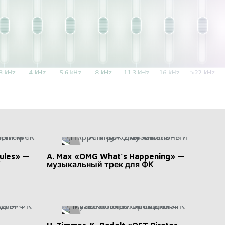
Rules» —
A. Max «OMG What’s Happening» —
К
музыкальный трек для ФК