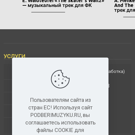
E. Waldteufel «The Skater’s Waltz»
A. Menk
— музыкальный трек для ФК
And The
трек дл
УСЛУГИ
(обработка)
ДОПОЛНИТЕЛЬНЫЕ УСЛУГИ
АНАЛИЗ МУЗЫКАЛЬНЫХ ТРЕКОВ
+
ВИДЕО+АУДИО
Пользователям сайта из
стран ЕС! Используя сайт
УСЛУГИ ЗВУКОЗАПИСИ
PODBERIMUZYKU.RU, вы
соглашаетесь использовать
(бесплатный)
АУДИО РЕДАКТОР
файлы COOKIE для