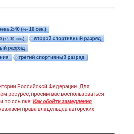
ка 2:40 (+/- 10 сек.)
второй спортивный разряд
(+/- 10 сек.)
ый разряд
ания
третий спортивный разряд
рритории Российской Федерации. Для
ем ресурсе, просим вас воспользоваться
и по ссылке:
Как обойти замедления
уважаем права владельцев авторских