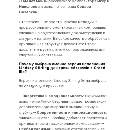
«
Там нет меня
» российского композитора
Игоря
Николаева
в исполнении певца
Севара
Назархан
.
Эта версия — не просто нарезка мелодий, а
профессионально смонтированная композиция,
специально подготовленная для выступлений в
фигурном катании. Высокое качество обработки и
оригинальная структура делают этот трек
идеальным музыкальным сопровождением для
спортивных состязаний.
Почему выбрана именно версия исполнения
Lindsey Stirling для трека «Assassin’s Creed
III»?
Версия исполнения Lindsey Stirling была выбрана
по следующим причинам:
—
Энергетика и эмоциональность:
Скрипичное
исполнение Линси Стерлинг придает композиции
дополнительную энергию и эмоциональную
глубину.—
Современность и инновационность:
Уникальный стиль Sterling добавляет свежести и
оригинальности традиционным композициям.—
Особая харизма:
Звездный статус Sterling и её