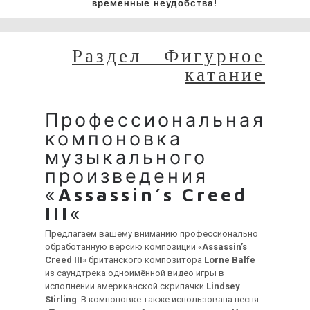
временные неудобства!
Раздел - Фигурное
катание
Профессиональная
компоновка
музыкального
произведения
«
Assassin’s Creed
III
«
Предлагаем вашему вниманию профессионально
обработанную версию композиции «
Assassin’s
Creed III
» британского композитора
Lorne Balfe
из саундтрека одноимённой видео игры в
исполнении американской скрипачки
Lindsey
Stirling
. В компоновке также использована песня