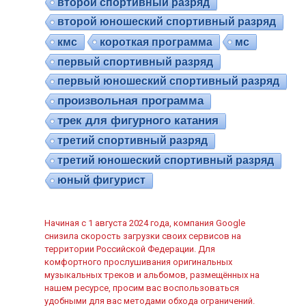
второй спортивный разряд
второй юношеский спортивный разряд
кмс
короткая программа
мс
первый спортивный разряд
первый юношеский спортивный разряд
произвольная программа
трек для фигурного катания
третий спортивный разряд
третий юношеский спортивный разряд
юный фигурист
Начиная с 1 августа 2024 года, компания Google
снизила скорость загрузки своих сервисов на
территории Российской Федерации. Для
комфортного прослушивания оригинальных
музыкальных треков и альбомов, размещённых на
нашем ресурсе, просим вас воспользоваться
удобными для вас методами обхода ограничений.