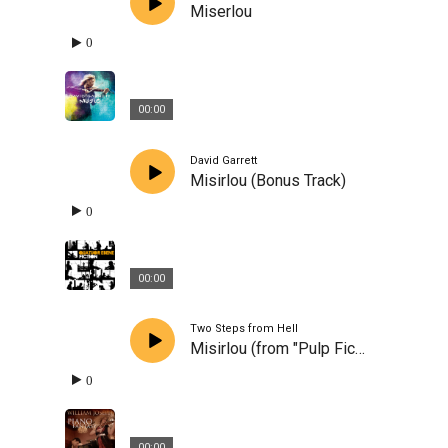
Miserlou
0
00:00
David Garrett
Misirlou (Bonus Track)
0
00:00
Two Steps from Hell
Misirlou (from "Pulp Fiction")
0
00:00