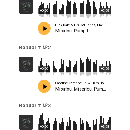
00:00
03:08
Dick Dale & His Del-Tones, Ebene Quartet, Black Eyed Peas
Misirlou, Pump It
Вариант №2
00:00
03:08
Caroline Campbell & William Joseph, Ebene Quartet, Black Eyed Peas
Misirlou, Miserlou, Pump It
Вариант №3
00:00
03:08