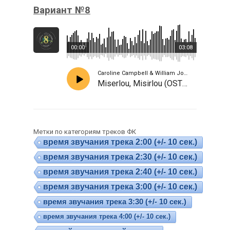
Вариант №8
00:00
03:08
Caroline Campbell & William Joseph, Ebene Quartet, David Garret
Miserlou, Misirlou (OST Pulp Fiction)
Метки по категориям треков ФК
время звучания трека 2:00 (+/- 10 сек.)
время звучания трека 2:30 (+/- 10 сек.)
время звучания трека 2:40 (+/- 10 сек.)
время звучания трека 3:00 (+/- 10 сек.)
время звучания трека 3:30 (+/- 10 сек.)
время звучания трека 4:00 (+/- 10 сек.)