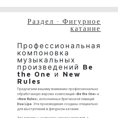
временные неудобства!
Раздел - Фигурное
катание
Профессиональная
компоновка
музыкальных
произведений
Be
the One
и
New
Rules
Предлагаем вашему вниманию профессионально
обработанную версию композиций «
Be the One
» и
«
New Rules
«, исполненных британской певицей
Dua Lipa
. Эти произведения созданы специально
для выступлений в фигурном катании.
Эта версия — не просто нарезка мелодий, а