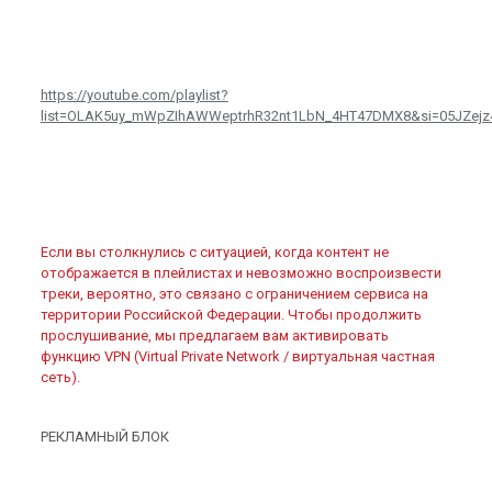
https://youtube.com/playlist?
list=OLAK5uy_mWpZIhAWWeptrhR32nt1LbN_4HT47DMX8&si=05JZej
Если вы столкнулись с ситуацией, когда контент не
отображается в плейлистах и невозможно воспроизвести
треки, вероятно, это связано с ограничением сервиса на
территории Российской Федерации. Чтобы продолжить
прослушивание, мы предлагаем вам активировать
функцию VPN (Virtual Private Network / виртуальная частная
сеть).
РЕКЛАМНЫЙ БЛОК