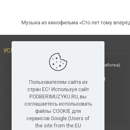
Музыка из кинофильма «Сто лет тому вперё
УСЛУГИ
(обработка)
ДОПОЛНИТЕЛЬНЫЕ УСЛУГИ
АНАЛИЗ МУЗЫКАЛЬНЫХ ТРЕКОВ
Пользователям сайта из
стран ЕС! Используя сайт
+
ВИДЕО+АУДИО
PODBERIMUZYKU.RU, вы
УСЛУГИ ЗВУКОЗАПИСИ
соглашаетесь использовать
файлы COOKIE для
(бесплатный)
АУДИО РЕДАКТОР
сервисов Google.(Users of
the site from the EU