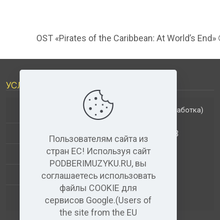
OST «Pirates of the Caribbean: At World’s End»
УСЛУГИ
(обработка)
ДОПОЛНИТЕЛЬНЫЕ УСЛУГИ
АНАЛИЗ МУЗЫКАЛЬНЫХ ТРЕКОВ
Пользователям сайта из
стран ЕС! Используя сайт
+
ВИДЕО+АУДИО
PODBERIMUZYKU.RU, вы
УСЛУГИ ЗВУКОЗАПИСИ
соглашаетесь использовать
файлы COOKIE для
(бесплатный)
АУДИО РЕДАКТОР
сервисов Google.(Users of
the site from the EU