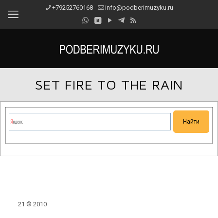
+79252760168
info@podberimuzyku.ru
SET FIRE TO THE RAIN
Сейчас на сайте проводятся технические работы.
Благодарим за понимание и просим прощения за
временные неудобства!
21 © 2010