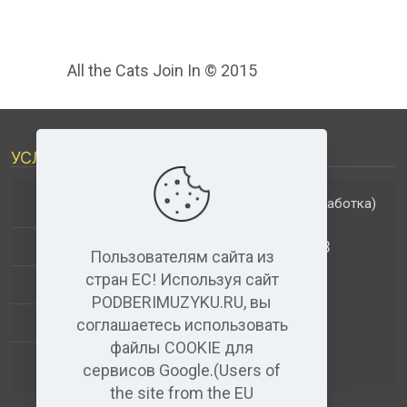
All the Cats Join In © 2015
УСЛУГИ
(обработка)
ДОПОЛНИТЕЛЬНЫЕ УСЛУГИ
АНАЛИЗ МУЗЫКАЛЬНЫХ ТРЕКОВ
Пользователям сайта из
стран ЕС! Используя сайт
+
ВИДЕО+АУДИО
PODBERIMUZYKU.RU, вы
УСЛУГИ ЗВУКОЗАПИСИ
соглашаетесь использовать
файлы COOKIE для
(бесплатный)
АУДИО РЕДАКТОР
сервисов Google.(Users of
the site from the EU