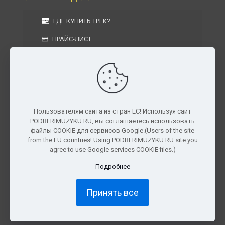
ГДЕ КУПИТЬ ТРЕК?
ПРАЙС-ЛИСТ
УСЛОВИЯ ИЗГОТОВЛЕНИЯ
УСЛОВИЯ ДОСТАВКИ
УСЛОВИЯ ВОЗВРАТА
Пользователям сайта из стран ЕС! Используя сайт
PODBERIMUZYKU.RU, вы соглашаетесь использовать
г. Москва, Московская область, Центральный
файлы COOKIE для сервисов Google.(Users of the site
федеральный округ, РФ, Россия
from the EU countries! Using PODBERIMUZYKU.RU site you
agree to use Google services COOKIE files.)
Подробнее
Все права защищены. © 2026
PODBERIMUZYKU.RU
Принять все