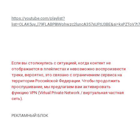
https://youtube.com/playlist?
list=OLAK5uy_l79FLABP8IWphwzc2luncA357xUFtU3BE&si=kxPZToV7t
Если вы столкнулись с ситуацией, когда контент не
отображается в плейлистах и невозможно воспроизвести
треки, вероятно, это связано с ограничением сервиса на
территории Российской Федерации. Чтобы продолжить
прослушивание, мы предлагаем вам активировать
функцию VPN (Virtual Private Network / виртуальная частная
сеть).
РЕКЛАМНЫЙ БЛОК