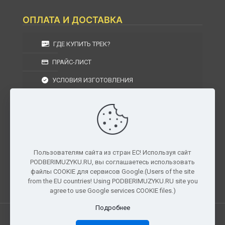
ОПЛАТА И ДОСТАВКА
ГДЕ КУПИТЬ ТРЕК?
ПРАЙС-ЛИСТ
УСЛОВИЯ ИЗГОТОВЛЕНИЯ
УСЛОВИЯ ДОСТАВКИ
УСЛОВИЯ ВОЗВРАТА
Пользователям сайта из стран ЕС! Используя сайт
PODBERIMUZYKU.RU, вы соглашаетесь использовать
г. Москва, Московская область, Центральный
файлы COOKIE для сервисов Google.(Users of the site
федеральный округ, РФ, Россия
from the EU countries! Using PODBERIMUZYKU.RU site you
agree to use Google services COOKIE files.)
Подробнее
Все права защищены. © 2026
PODBERIMUZYKU.RU