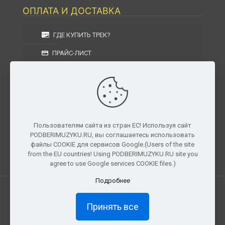
ОПЛАТА И ДОСТАВКА
ГДЕ КУПИТЬ ТРЕК?
ПРАЙС-ЛИСТ
УСЛОВИЯ ИЗГОТОВЛЕНИЯ
УСЛОВИЯ ДОСТАВКИ
УСЛОВИЯ ВОЗВРАТА
Пользователям сайта из стран ЕС! Используя сайт
PODBERIMUZYKU.RU, вы соглашаетесь использовать
г. Москва, Московская область, Центральный
файлы COOKIE для сервисов Google.(Users of the site
федеральный округ, РФ, Россия
from the EU countries! Using PODBERIMUZYKU.RU site you
agree to use Google services COOKIE files.)
Подробнее
Все права защищены. © 2026
PODBERIMUZYKU.RU
Принять все