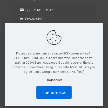
ГДЕ КУПИТЬ ТРЕК?
ПРАЙС-ЛИСТ
УСЛОВИЯ ИЗГОТОВЛЕНИЯ
УСЛОВИЯ ДОСТАВКИ
УСЛОВИЯ ВОЗВРАТА
Пользователям сайта из стран ЕС! Используя сайт
PODBERIMUZYKU.RU, вы соглашаетесь использовать
г. Москва, Московская область, Центральный
файлы COOKIE для сервисов Google.(Users of the site
федеральный округ, РФ, Россия
from the EU countries! Using PODBERIMUZYKU.RU site you
agree to use Google services COOKIE files.)
Подробнее
Все права защищены. © 2026
PODBERIMUZYKU.RU
Принять все