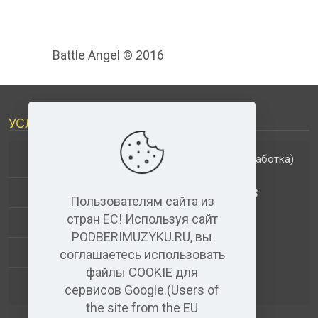
Battle Angel © 2016
УСЛУГИ
(обработка)
ДОПОЛНИТЕЛЬНЫЕ УСЛУГИ
АНАЛИЗ МУЗЫКАЛЬНЫХ ТРЕКОВ
Пользователям сайта из
стран ЕС! Используя сайт
+
ВИДЕО+АУДИО
PODBERIMUZYKU.RU, вы
УСЛУГИ ЗВУКОЗАПИСИ
соглашаетесь использовать
файлы COOKIE для
(бесплатный)
АУДИО РЕДАКТОР
сервисов Google.(Users of
the site from the EU