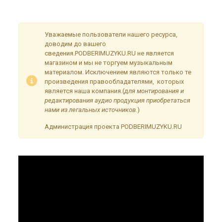
временные неудобства!
Уважаемые пользователи нашего ресурса,
доводим до вашего
сведения.PODBERIMUZYKU.RU не является
магазином и мы не торгуем музыкальным
материалом. Исключением являются только те
произведения правообладателями, которых
является наша компания.(
для монтирования и
редактирования аудио продукция приобретаться
нами из легальных источников.
)
Администрация проекта PODBERIMUZYKU.RU