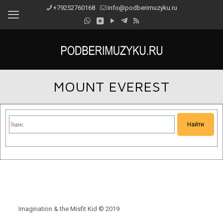
+79252760168
info@podberimuzyku.ru
MOUNT EVEREST
Сейчас на сайте проводятся технические работы.
Благодарим за понимание и просим прощения за
временные неудобства!
Imagination & the Misfit Kid © 2019