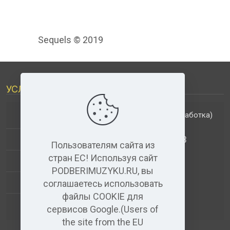
Sequels © 2019
УСЛУГИ
(обработка)
ДОПОЛНИТЕЛЬНЫЕ УСЛУГИ
АНАЛИЗ МУЗЫКАЛЬНЫХ ТРЕКОВ
Пользователям сайта из
стран ЕС! Используя сайт
+
ВИДЕО+АУДИО
PODBERIMUZYKU.RU, вы
УСЛУГИ ЗВУКОЗАПИСИ
соглашаетесь использовать
файлы COOKIE для
(бесплатный)
АУДИО РЕДАКТОР
сервисов Google.(Users of
the site from the EU