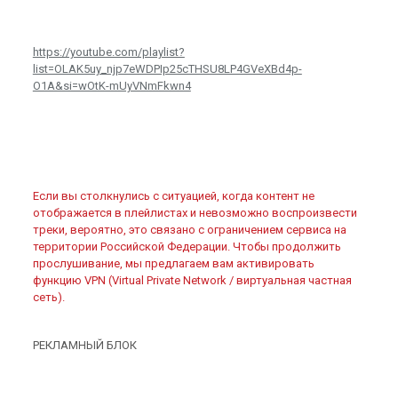
https://youtube.com/playlist?
list=OLAK5uy_njp7eWDPIp25cTHSU8LP4GVeXBd4p-
O1A&si=wOtK-mUyVNmFkwn4
Если вы столкнулись с ситуацией, когда контент не
отображается в плейлистах и невозможно воспроизвести
треки, вероятно, это связано с ограничением сервиса на
территории Российской Федерации. Чтобы продолжить
прослушивание, мы предлагаем вам активировать
функцию VPN (Virtual Private Network / виртуальная частная
сеть).
РЕКЛАМНЫЙ БЛОК