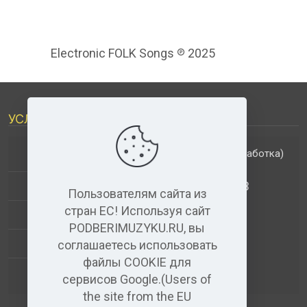
Electronic FOLK Songs ℗ 2025
УСЛУГИ
(обработка)
ДОПОЛНИТЕЛЬНЫЕ УСЛУГИ
АНАЛИЗ МУЗЫКАЛЬНЫХ ТРЕКОВ
Пользователям сайта из
стран ЕС! Используя сайт
+
ВИДЕО+АУДИО
PODBERIMUZYKU.RU, вы
УСЛУГИ ЗВУКОЗАПИСИ
соглашаетесь использовать
файлы COOKIE для
(бесплатный)
АУДИО РЕДАКТОР
сервисов Google.(Users of
the site from the EU