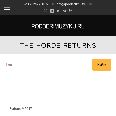
+79252760168
info@podberimuzyku.ru
THE HORDE RETURNS
Сейчас на сайте проводятся технические работы.
Благодарим за понимание и просим прощения за
временные неудобства!
Furious ℗ 2017