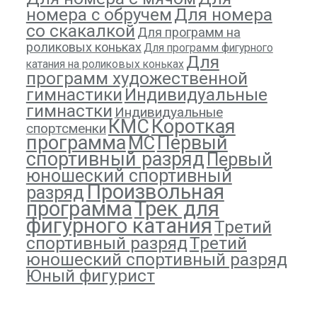
Для номера
номера с обручем
со скакалкой
Для программ на
роликовых коньках
Для программ фигурного
Для
катания на роликовых коньках
программ художественной
гимнастики
Индивидуальные
гимнастки
Индивидуальные
КМС
Короткая
спортсменки
программа
Первый
МС
спортивный разряд
Первый
юношеский спортивный
Произвольная
разряд
программа
Трек для
фигурного катания
Третий
спортивный разряд
Третий
юношеский спортивный разряд
Юный фигурист