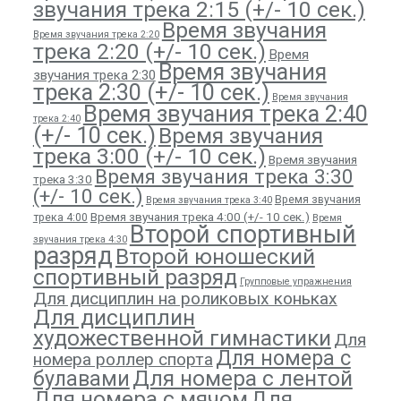
звучания трека 2:15 (+/- 10 сек.)
Время звучания
Время звучания трека 2:20
трека 2:20 (+/- 10 сек.)
Время
Время звучания
звучания трека 2:30
трека 2:30 (+/- 10 сек.)
Время звучания
Время звучания трека 2:40
трека 2:40
(+/- 10 сек.)
Время звучания
трека 3:00 (+/- 10 сек.)
Время звучания
Время звучания трека 3:30
трека 3:30
(+/- 10 сек.)
Время звучания
Время звучания трека 3:40
Время звучания трека 4:00 (+/- 10 сек.)
трека 4:00
Время
Второй спортивный
звучания трека 4:30
разряд
Второй юношеский
спортивный разряд
Групповые упражнения
Для дисциплин на роликовых коньках
Для дисциплин
художественной гимнастики
Для
Для номера с
номера роллер спорта
Для номера с лентой
булавами
Для номера с мячом
Для