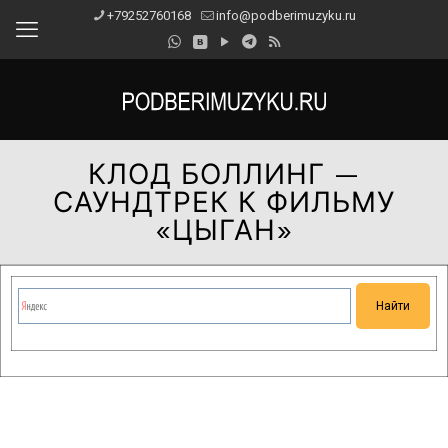
+79252760168
info@podberimuzyku.ru
КЛОД БОЛЛИНГ —
САУНДТРЕК К ФИЛЬМУ
«ЦЫГАН»
Сейчас на сайте проводятся технические работы.
Благодарим за понимание и просим прощения за
временные неудобства!