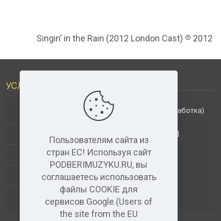
Singin’ in the Rain (2012 London Cast) ℗ 2012
УСЛУГИ
(обработка)
ДОПОЛНИТЕЛЬНЫЕ УСЛУГИ
АНАЛИЗ МУЗЫКАЛЬНЫХ ТРЕКОВ
Пользователям сайта из
стран ЕС! Используя сайт
+
ВИДЕО+АУДИО
PODBERIMUZYKU.RU, вы
УСЛУГИ ЗВУКОЗАПИСИ
соглашаетесь использовать
файлы COOKIE для
(бесплатный)
АУДИО РЕДАКТОР
сервисов Google.(Users of
the site from the EU