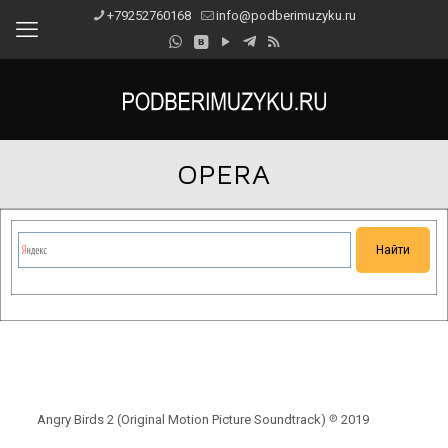
+79252760168
info@podberimuzyku.ru
OPERA
Сейчас на сайте проводятся технические работы.
Благодарим за понимание и просим прощения за
временные неудобства!
Angry Birds 2 (Original Motion Picture Soundtrack) ℗ 2019