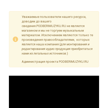
временные неудобства!
Уважаемые пользователи нашего ресурса,
доводим до вашего
сведения.PODBERIMUZYKU.RU не является
магазином и мы не торгуем музыкальным
материалом. Исключением являются только те
произведения правообладателями, которых
является наша компания.(
для монтирования и
редактирования аудио продукция приобретаться
нами из легальных источников.
)
Администрация проекта PODBERIMUZYKU.RU