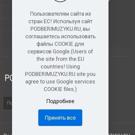
+
ВИДЕО+АУДИО
Пользователям сайта из
стран ЕС! Используя сайт
УСЛУГИ ЗВУКОЗАПИСИ
PODBERIMUZYKU.RU, вы
соглашаетесь использовать
(бесплатный)
АУДИО РЕДАКТОР
файлы COOKIE для
сервисов Google.(Users of
the site from the EU
countries! Using
PODBERIMUZYKU.RU site you
agree to use Google services
COOKIE files.)
Поле
Подробнее
поиска
Принять все