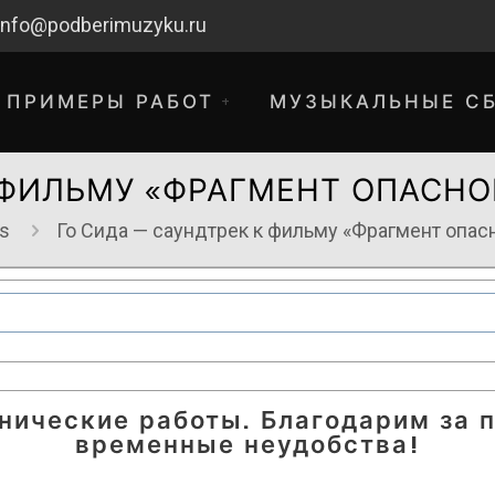
info@podberimuzyku.ru
ПРИМЕРЫ РАБОТ
МУЗЫКАЛЬНЫЕ С
 ФИЛЬМУ «ФРАГМЕНТ ОПАСН
ms
Го Сида — саундтрек к фильму «Фрагмент опас
хнические работы. Благодарим за 
временные неудобства!