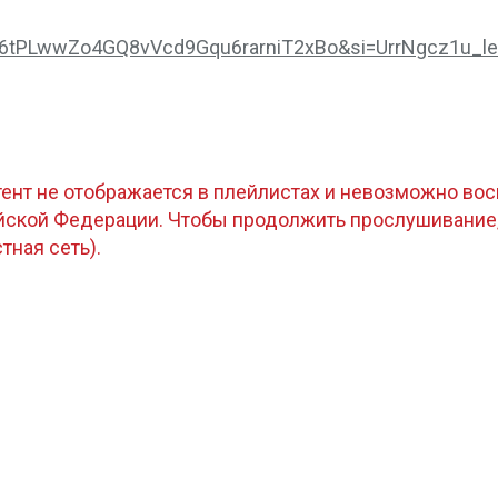
y_nC6tPLwwZo4GQ8vVcd9Gqu6rarniT2xBo&si=UrrNgcz1u_
тент не отображается в плейлистах и невозможно восп
ийской Федерации. Чтобы продолжить прослушивание
стная сеть).