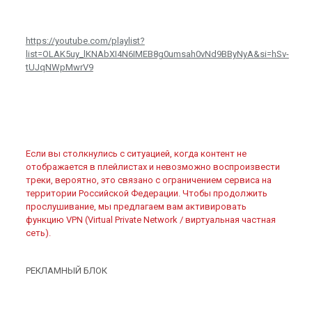
https://youtube.com/playlist?
list=OLAK5uy_lKNAbXI4N6IMEB8g0umsah0vNd9BByNyA&si=hSv-
tUJqNWpMwrV9
Если вы столкнулись с ситуацией, когда контент не
отображается в плейлистах и невозможно воспроизвести
треки, вероятно, это связано с ограничением сервиса на
территории Российской Федерации. Чтобы продолжить
прослушивание, мы предлагаем вам активировать
функцию VPN (Virtual Private Network / виртуальная частная
сеть).
РЕКЛАМНЫЙ БЛОК