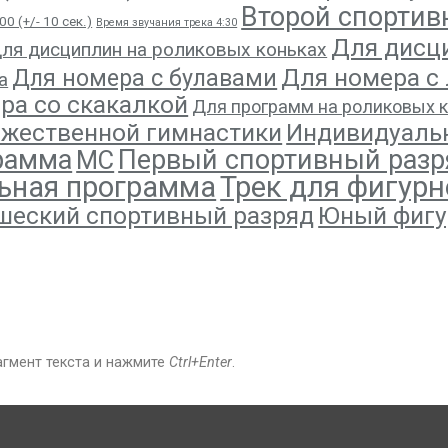
Второй спортив
0 (+/- 10 сек.)
Время звучания трека 4:30
Для дисц
ля дисциплин на роликовых коньках
Для номера с
Для номера с булавами
а
ра со скакалкой
Для программ на роликовых 
ожественной гимнастики
Индивидуаль
рамма
Первый спортивный разр
МС
ьная программа
Трек для фигурн
шеский спортивный разряд
Юный фигу
агмент текста и нажмите
Ctrl+Enter
.