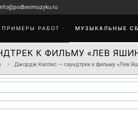
info@podberimuzyku.ru
ПРИМЕРЫ РАБОТ
МУЗЫКАЛЬНЫЕ С
ДТРЕК К ФИЛЬМУ «ЛЕВ ЯШИН
s
Джордж Каллис — саундтрек к фильму «Лев Яш
хнические работы. Благодарим за 
временные неудобства!