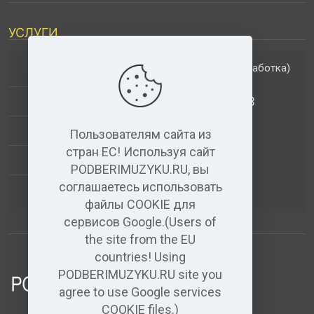
УСЛУГИ
(обработка)
ДОПОЛНИТЕЛЬНЫЕ УСЛУГИ
АНАЛИЗ МУЗЫКАЛЬНЫХ ТРЕКОВ
+
ВИДЕО+АУДИО
Пользователям сайта из
стран ЕС! Используя сайт
УСЛУГИ ЗВУКОЗАПИСИ
PODBERIMUZYKU.RU, вы
соглашаетесь использовать
(бесплатный)
АУДИО РЕДАКТОР
файлы COOKIE для
сервисов Google.(Users of
the site from the EU
countries! Using
PODBERIMUZYKU.RU site you
agree to use Google services
COOKIE files.)