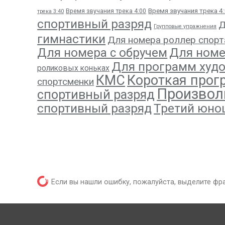
Время звучания трека 4:0
Время звучания трека 4:00
трека 3:40
спортивный разряд
Д
Групповые упражнения
гимнастики
Для номера роллер спорт
Для номе
Для номера с обручем
Для программ худ
роликовых коньках
КМС
Короткая прог
спортсменки
Произвол
спортивный разряд
спортивный разряд
Третий юно
Если вы нашли ошибку, пожалуйста, выделите фр