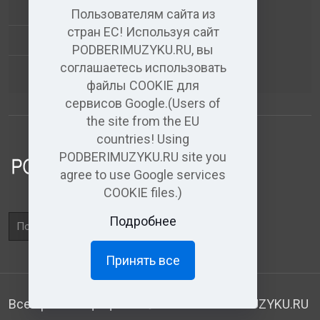
+
ВИДЕО+АУДИО
Пользователям сайта из
стран ЕС! Используя сайт
УСЛУГИ ЗВУКОЗАПИСИ
PODBERIMUZYKU.RU, вы
соглашаетесь использовать
(бесплатный)
АУДИО РЕДАКТОР
файлы COOKIE для
сервисов Google.(Users of
the site from the EU
countries! Using
PODBERIMUZYKU.RU site you
agree to use Google services
COOKIE files.)
Поле
Подробнее
поиска
Принять все
Все права защищены. © 2026
PODBERIMUZYKU.RU