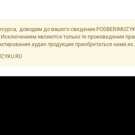
есурса, доводим до вашего сведения.PODBERIMUZYKU
 Исключением являются только те произведения пра
актирования аудио продукция приобретаться нами из 
UZYKU.RU