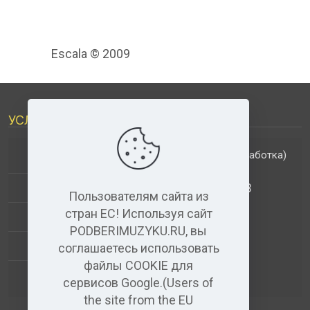
Escala © 2009
УСЛУГИ
(обработка)
ДОПОЛНИТЕЛЬНЫЕ УСЛУГИ
АНАЛИЗ МУЗЫКАЛЬНЫХ ТРЕКОВ
Пользователям сайта из
стран ЕС! Используя сайт
+
ВИДЕО+АУДИО
PODBERIMUZYKU.RU, вы
УСЛУГИ ЗВУКОЗАПИСИ
соглашаетесь использовать
файлы COOKIE для
(бесплатный)
АУДИО РЕДАКТОР
сервисов Google.(Users of
the site from the EU