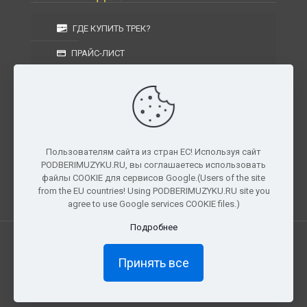
ГДЕ КУПИТЬ ТРЕК?
ПРАЙС-ЛИСТ
УСЛОВИЯ ИЗГОТОВЛЕНИЯ
УСЛОВИЯ ДОСТАВКИ
УСЛОВИЯ ВОЗВРАТА
Пользователям сайта из стран ЕС! Используя сайт
PODBERIMUZYKU.RU, вы соглашаетесь использовать
г. Москва, Московская область, Центральный
файлы COOKIE для сервисов Google.(Users of the site
федеральный округ, РФ, Россия
from the EU countries! Using PODBERIMUZYKU.RU site you
agree to use Google services COOKIE files.)
Подробнее
Все права защищены. © 2026
PODBERIMUZYKU.RU
Принять все