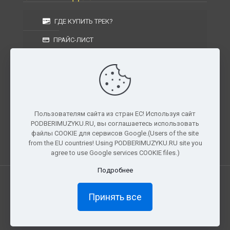
ГДЕ КУПИТЬ ТРЕК?
ПРАЙС-ЛИСТ
УСЛОВИЯ ИЗГОТОВЛЕНИЯ
УСЛОВИЯ ДОСТАВКИ
УСЛОВИЯ ВОЗВРАТА
Пользователям сайта из стран ЕС! Используя сайт
PODBERIMUZYKU.RU, вы соглашаетесь использовать
г. Москва, Московская область, Центральный
файлы COOKIE для сервисов Google.(Users of the site
федеральный округ, РФ, Россия
from the EU countries! Using PODBERIMUZYKU.RU site you
agree to use Google services COOKIE files.)
Подробнее
Все права защищены. © 2026
PODBERIMUZYKU.RU
Принять все