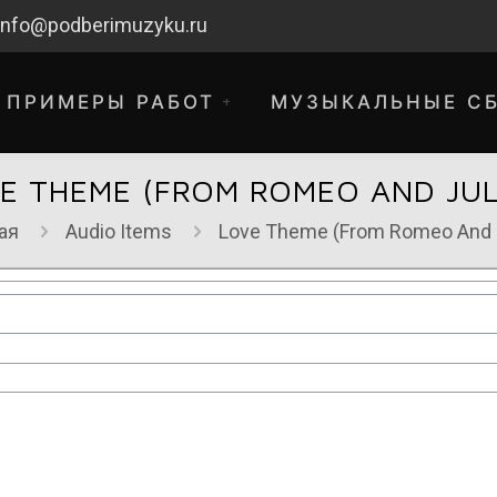
info@podberimuzyku.ru
ПРИМЕРЫ РАБОТ
МУЗЫКАЛЬНЫЕ С
E THEME (FROM ROMEO AND JUL
ая
Audio Items
Love Theme (From Romeo And J
хнические работы. Благодарим за 
временные неудобства!