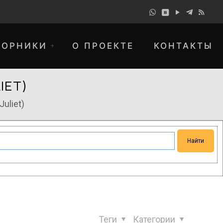
БОРНИКИ
О ПРОЕКТЕ
КОНТАКТЫ
IET)
uliet)
понимание и просим прощения за
Теги
Категории