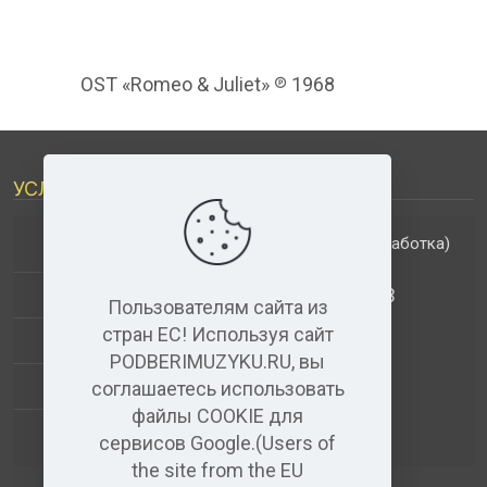
OST «Romeo & Juliet» ℗ 1968
УСЛУГИ
(обработка)
ДОПОЛНИТЕЛЬНЫЕ УСЛУГИ
АНАЛИЗ МУЗЫКАЛЬНЫХ ТРЕКОВ
Пользователям сайта из
стран ЕС! Используя сайт
+
ВИДЕО+АУДИО
PODBERIMUZYKU.RU, вы
УСЛУГИ ЗВУКОЗАПИСИ
соглашаетесь использовать
файлы COOKIE для
(бесплатный)
АУДИО РЕДАКТОР
сервисов Google.(Users of
the site from the EU