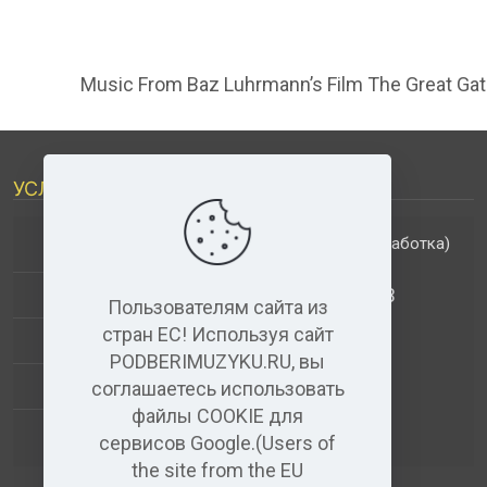
Music From Baz Luhrmann’s Film The Great Ga
УСЛУГИ
(обработка)
ДОПОЛНИТЕЛЬНЫЕ УСЛУГИ
АНАЛИЗ МУЗЫКАЛЬНЫХ ТРЕКОВ
Пользователям сайта из
стран ЕС! Используя сайт
+
ВИДЕО+АУДИО
PODBERIMUZYKU.RU, вы
УСЛУГИ ЗВУКОЗАПИСИ
соглашаетесь использовать
файлы COOKIE для
(бесплатный)
АУДИО РЕДАКТОР
сервисов Google.(Users of
the site from the EU