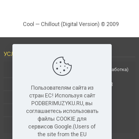
Cool — Chillout (Digital Version) © 2009
УСЛУГИ
(обработка)
ДОПОЛНИТЕЛЬНЫЕ УСЛУГИ
АНАЛИЗ МУЗЫКАЛЬНЫХ ТРЕКОВ
Пользователям сайта из
стран ЕС! Используя сайт
+
ВИДЕО+АУДИО
PODBERIMUZYKU.RU, вы
УСЛУГИ ЗВУКОЗАПИСИ
соглашаетесь использовать
файлы COOKIE для
(бесплатный)
АУДИО РЕДАКТОР
сервисов Google.(Users of
the site from the EU