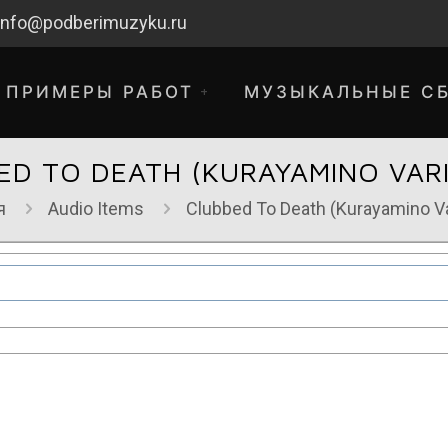
info@podberimuzyku.ru
ПРИМЕРЫ РАБОТ
МУЗЫКАЛЬНЫЕ С
ED TO DEATH (KURAYAMINO VARI
я
Audio Items
Clubbed To Death (Kurayamino Va
хнические работы. Благодарим за 
временные неудобства!