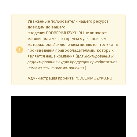
временные неудобства!
Уважаемые пользователи нашего ресурса,
доводим до вашего
сведения.PODBERIMUZYKU.RU не является
магазином и мы не торгуем музыкальным
материалом. Исключением являются только те
произведения правообладателями, которых
является наша компания.(
для монтирования и
редактирования аудио продукция приобретаться
нами из легальных источников.
)
Администрация проекта PODBERIMUZYKU.RU