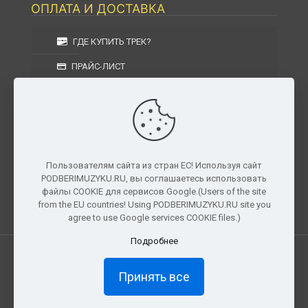
ОПЛАТА И ДОСТАВКА
ГДЕ КУПИТЬ ТРЕК?
ПРАЙС-ЛИСТ
УСЛОВИЯ ИЗГОТОВЛЕНИЯ
УСЛОВИЯ ДОСТАВКИ
УСЛОВИЯ ВОЗВРАТА
Пользователям сайта из стран ЕС! Используя сайт
PODBERIMUZYKU.RU, вы соглашаетесь использовать
г. Москва, Московская область, Центральный
файлы COOKIE для сервисов Google.(Users of the site
федеральный округ, РФ, Россия
from the EU countries! Using PODBERIMUZYKU.RU site you
agree to use Google services COOKIE files.)
Подробнее
Все права защищены. © 2026
PODBERIMUZYKU.RU
Принять все