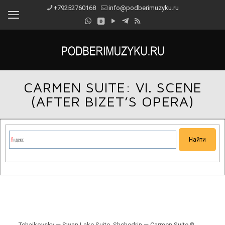
+79252760168
info@podberimuzyku.ru
CARMEN SUITE: VI. SCENE
(AFTER BIZET’S OPERA)
Сейчас на сайте проводятся технические работы.
Благодарим за понимание и просим прощения за
временные неудобства!
Tchaikovsky — Swan Lake Suite, Shchedrin — Carmen Suite ℗